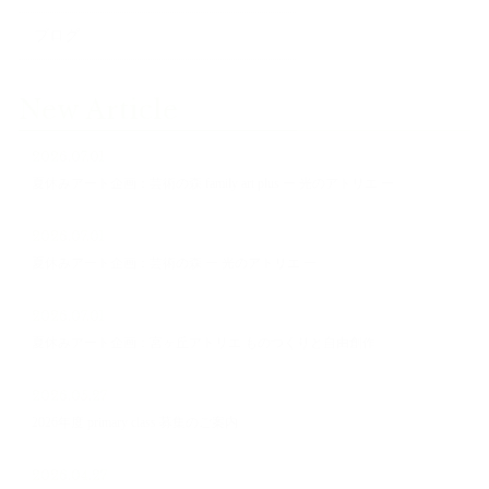
ブログ
New Article
2026.07.01
夏休みアート企画：芸術の森 family art plus ー 光のアトリエ ー
2026.07.01
夏休みアート企画：芸術の森 ー 光のアトリエ ー
2026.07.01
夏休みアート企画：宮ヶ丘アトリエ ものつくりと自由創作
2026.05.27
2026年度 primary class 募集のご案内
2026.04.27