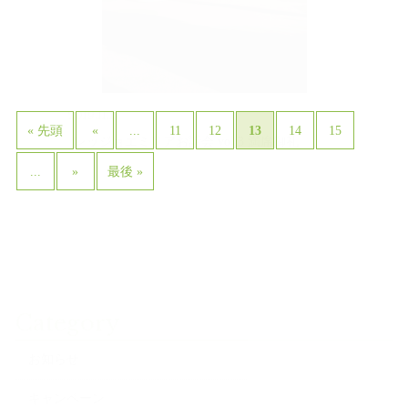
2019.11.11
...
13
« 先頭
«
11
12
14
15
レッジョエミリアお話会 vol,3 満席御礼
...
»
最後 »
Category
お知らせ
キャンペーン