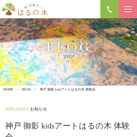
BLOG
ブログ
HOME
BLOG
神戸 御影 kidsアートはるの木 体験会
2025.04.19
|
お知らせ
神戸 御影 kidsアートはるの木 体験
会