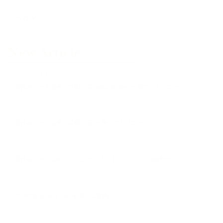
ブログ
New Article
2026.07.01
夏休みアート企画：芸術の森 family art plus ー 光のアトリエ ー
2026.07.01
夏休みアート企画：芸術の森 ー 光のアトリエ ー
2026.07.01
夏休みアート企画：宮ヶ丘アトリエ ものつくりと自由創作
2026.05.27
2026年度 primary class 募集のご案内
2026.04.27