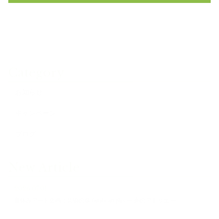
Category
お知らせ
キャンペーン
ブログ
New Article
2026.07.01
夏休みアート企画：芸術の森 family art plus ー 光のアトリエ ー